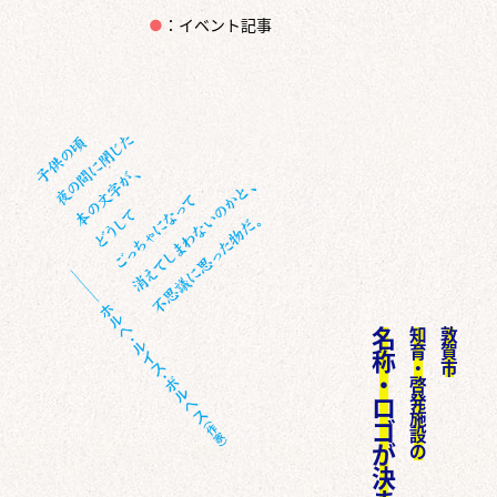
●
：イベント記事
名
知
敦
育
賀
称
・
市
・
啓
発
ロ
施
ゴ
設
が
の
決