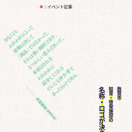
●
：イベント記事
名
知
敦
育
賀
称
・
市
・
啓
発
ロ
施
ゴ
設
が
の
決