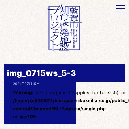
img_0715ws_5-3
2021年07月15日
Warning
: Invalid argument supplied for foreach() in
/home/xs935627/tsurugachiikukeihatsu.jp/public
content/themes/EEL-Tsuruga/single.php
on line
106