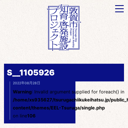
S__1105926
2022年08月28日
Warning
: Invalid argument supplied for foreach() in
/home/xs935627/tsurugachiikukeihatsu.jp/public
content/themes/EEL-Tsuruga/single.php
on line
106